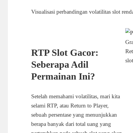
Visualisasi perbandingan volatilitas slot rend
Gra
RTP Slot Gacor:
Ret
slot
Seberapa Adil
Permainan Ini?
Setelah memahami volatilitas, mari kita
selami RTP, atau Return to Player,
sebuah persentase yang menunjukkan
berapa banyak dari total uang yang