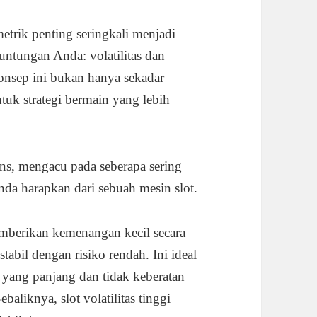
etrik penting seringkali menjadi
ntungan Anda: volatilitas dan
nsep ini bukan hanya sekadar
tuk strategi bermain yang lebih
ians, mengacu pada seberapa sering
da harapkan dari sebuah mesin slot.
emberikan kemenangan kecil secara
tabil dengan risiko rendah. Ini ideal
 yang panjang dan tidak keberatan
liknya, slot volatilitas tinggi