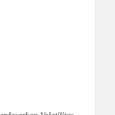
erdasarkan Volatilitas