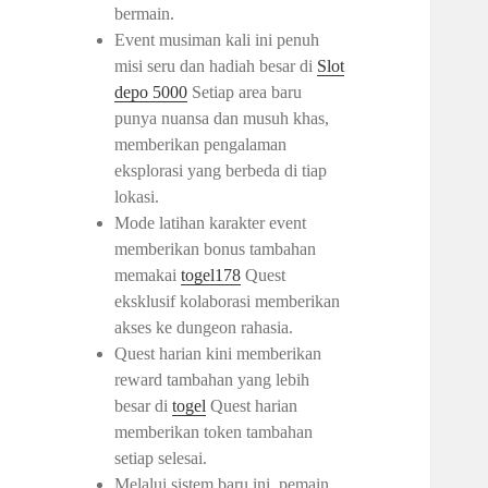
bermain.
Event musiman kali ini penuh
misi seru dan hadiah besar di
Slot
depo 5000
Setiap area baru
punya nuansa dan musuh khas,
memberikan pengalaman
eksplorasi yang berbeda di tiap
lokasi.
Mode latihan karakter event
memberikan bonus tambahan
memakai
togel178
Quest
eksklusif kolaborasi memberikan
akses ke dungeon rahasia.
Quest harian kini memberikan
reward tambahan yang lebih
besar di
togel
Quest harian
memberikan token tambahan
setiap selesai.
Melalui sistem baru ini, pemain