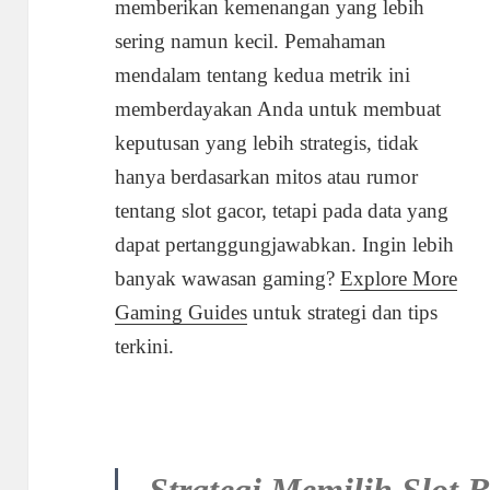
memberikan kemenangan yang lebih
sering namun kecil. Pemahaman
mendalam tentang kedua metrik ini
memberdayakan Anda untuk membuat
keputusan yang lebih strategis, tidak
hanya berdasarkan mitos atau rumor
tentang slot gacor, tetapi pada data yang
dapat pertanggungjawabkan. Ingin lebih
banyak wawasan gaming?
Explore More
Gaming Guides
untuk strategi dan tips
terkini.
Strategi Memilih Slot B