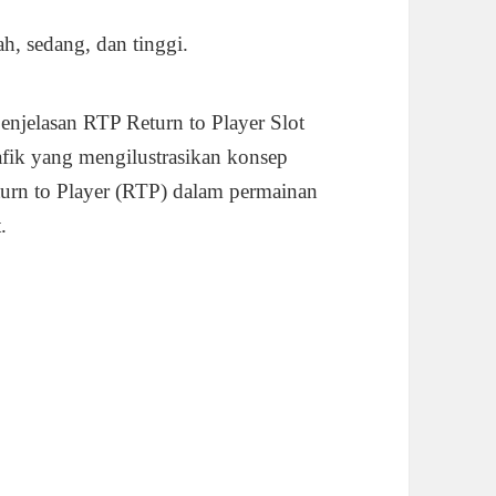
ah, sedang, dan tinggi.
fik yang mengilustrasikan konsep
urn to Player (RTP) dalam permainan
.